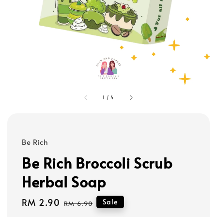
1
/
4
Be Rich
Be Rich Broccoli Scrub
Herbal Soap
Sale
RM 2.90
Regular
Sale
RM 6.90
price
price