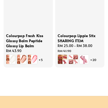
Colourpop Fresh Kiss
Colourpop Lippie Stix
Glossy Balm Peptide
SHARING ITEM
Glossy Lip Balm
Sale
RM 25.00
-
RM 38.00
Regular
Regular
RM 43.90
price
price
RM 41.90
price
+5
+20