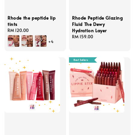
Rhode the peptide lip
Rhode Peptide Glazing
tints
Fluid The Dewy
Hydration Layer
Regular
RM 120.00
price
Regular
RM 159.00
+4
price
Best Sellers